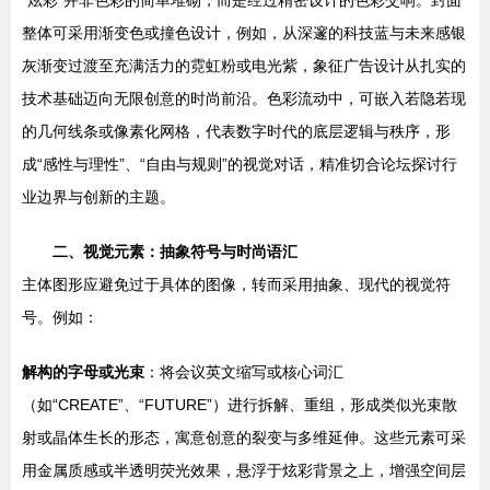
“炫彩”并非色彩的简单堆砌，而是经过精密设计的色彩交响。封面
整体可采用渐变色或撞色设计，例如，从深邃的科技蓝与未来感银
灰渐变过渡至充满活力的霓虹粉或电光紫，象征广告设计从扎实的
技术基础迈向无限创意的时尚前沿。色彩流动中，可嵌入若隐若现
的几何线条或像素化网格，代表数字时代的底层逻辑与秩序，形
成“感性与理性”、“自由与规则”的视觉对话，精准切合论坛探讨行
业边界与创新的主题。
二、视觉元素：抽象符号与时尚语汇
主体图形应避免过于具体的图像，转而采用抽象、现代的视觉符
号。例如：
解构的字母或光束
：将会议英文缩写或核心词汇
（如“CREATE”、“FUTURE”）进行拆解、重组，形成类似光束散
射或晶体生长的形态，寓意创意的裂变与多维延伸。这些元素可采
用金属质感或半透明荧光效果，悬浮于炫彩背景之上，增强空间层