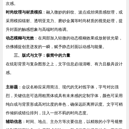
次感。
时尚纹理与材质模拟
：融入微妙的斜纹、波点或丝绸质感纹理，或
采用模拟镭射、透明亚克力、磨砂金属等时尚材质的视觉处理，提
升封面的触感想象与高端时尚格调。
动态模糊与光效
：在局部加入轻微的动态模糊效果或放射状光晕，
仿佛捕捉创意迸发的一瞬，赋予静态封面以动感与能量。
三、版式与文字：极简中的力量
在炫彩背景与复杂图形之上，文字信息必须清晰、有力且极具设计
感。
主标题
：会议名称应采用简洁、现代的无衬线字体，字号对比强
烈，关键信息可选用粗黑体或具有未来感的定制字体，颜色可采用
纯白或与背景形成高对比度的单色，确保远距离辨识度。文字可稍
作倾斜或错位排列，注入一丝不羁的时尚态度。
辅助信息
：时间、地点、主办方等次要信息，以精致的小字号规整