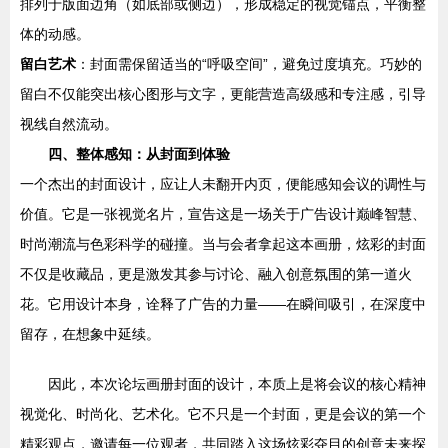
排列于版面边角（如底部或侧边），形成稳定的视觉锚点，平衡整
体的动感。
留白艺术
：封面需保留适当的“呼吸空间”，避免过度填充。巧妙的
留白不仅能突出核心图形与文字，更能营造高级感和专注感，引导
视线自然流动。
四、整体感知：从封面到体验
一个杰出的封面设计，应让人未翻开内页，便能感知会议的调性与
价值。它是一张视觉名片，宣告这是一场关于广告设计巅峰智慧、
时尚潮流与色彩科学的碰撞。当与会者拿起这本画册，炫彩的封面
不仅是收藏品，更是激发其参与讨论、融入创意氛围的第一道火
花。它用设计本身，诠释了广告的力量——在瞬间吸引，在深度中
留存，在想象中延续。
因此，本次论坛画册封面的设计，本质上是将会议的核心精神
视觉化、时尚化、艺术化。它不只是一个封面，更是会议的第一个
精彩观点，邀请每一位观者，共同踏入这场炫彩夺目的创意未来探