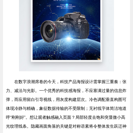
在数字浪潮席卷的今天，科技产品海报设计需掌握三重奏：张
力、减法与光影。一个优秀的科技感海报，不应塞满过量的信息炸
弹，而应用留白引导视线，用灰度构建层次。冷色调配垂直构图可
体现冷静与精确，象征数据传输的不受限制；无衬线字体简洁地道
呼“刚刚好”。想让观者触感融入页面？局部轻度去饱和突显微小高
光纹理线条。隐藏画面角落的关键是对称语素将令整体发生跃迁神