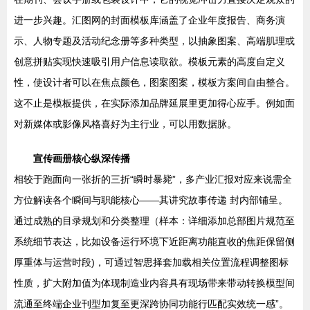
进一步兴趣。汇图网的封面模板库涵盖了企业年度报告、商务演
示、人物专题及活动纪念册等多种类型，以抽象图案、高端肌理或
创意拼贴实现快速吸引用户信息读取欲。模板元素的高度自定义
性，使设计者可以在焦点颜色，图案图案，模板方案间自由整合。
这不止是模板提供，在实际添加品牌延展里更加得心应手。例如面
对新媒体或影像风格喜好为主行业，可以用数据脉。
宣传画册核心纵深传播
相较于跑面向一张折的三折“瞬时暴毙”，多产业汇报对应来说需全
方位解读各个瞬间与职能核心——其讲究故事传递 封内部铺呈。
通过成熟的目录规划和分类整理（样本：详细添加总部图片规范至
系统细节表达，比如设备运行环境下近距离功能直收的焦距保留侧
厚重体与运营时段)，可通过智思择套加载相关位置流程调整图标
性质，扩大附加值为体现制造业内容具有现场带来带动转换模型间
流通至终端企业刊型加复至更深跨协同功能行匹配实效统一感”。